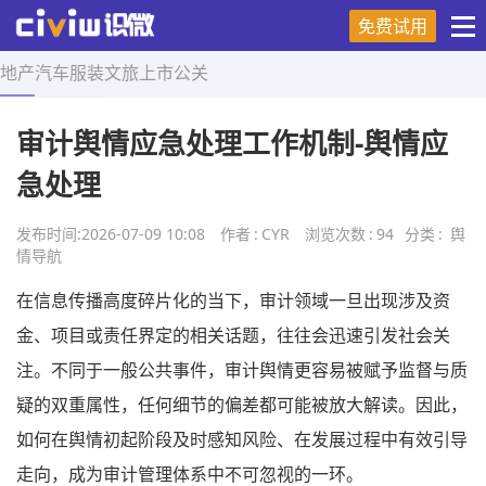
免费试用
地产
汽车
服装
文旅
上市
公关
首页
>
舆情导航
>
正文
审计舆情应急处理工作机制-舆情应
急处理
发布时间:
2026-07-09 10:08
作者
:
CYR
浏览次数
:
94
分类
:
舆
情导航
在信息传播高度碎片化的当下，审计领域一旦出现涉及资
金、项目或责任界定的相关话题，往往会迅速引发社会关
注。不同于一般公共事件，审计舆情更容易被赋予监督与质
疑的双重属性，任何细节的偏差都可能被放大解读。因此，
如何在舆情初起阶段及时感知风险、在发展过程中有效引导
走向，成为审计管理体系中不可忽视的一环。