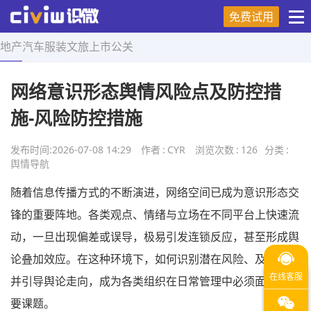
免费试用
地产
汽车
服装
文旅
上市
公关
首页
>
舆情导航
>
正文
网络意识形态舆情风险点及防控措
施-风险防控措施
发布时间:
2026-07-08 14:29
作者
:
CYR
浏览次数
:
126
分类
:
舆情导航
随着信息传播方式的不断演进，网络空间已成为意识形态交
锋的重要阵地。各类观点、情绪与立场在不同平台上快速流
动，一旦出现偏差或误导，极易引发连锁反应，甚至形成舆
论叠加效应。在这种环境下，如何识别潜在风险、及时干预
并引导舆论走向，成为各类组织在日常管理中必须面对的重
要课题。