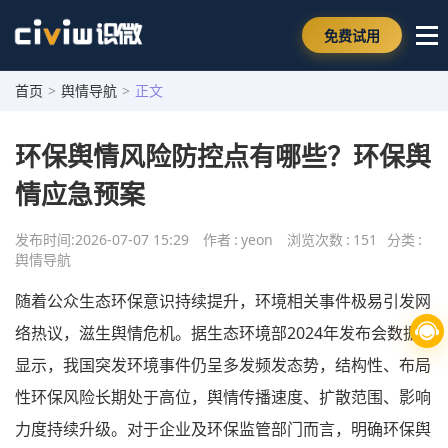
免费试用
首页
>
舆情导航
>
正文
环保舆情风险防控点有哪些？环保舆
情应急预案
发布时间:
2026-07-07 15:29
作者
:
yeon
浏览次数
:
151
分类
:
舆情导航
随着公众生态环保意识持续提升，环境相关事件极易引发网
络热议，滋生舆情危机。据生态环境部2024年发布会数据
显示，我国突发环境事件仍呈多发频发态势，结构性、布局
性环保风险长期处于高位，舆情传播速度、扩散范围、影响
力度持续升级。对于企业及环保监管部门而言，明确环保舆