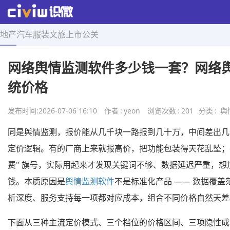
地产
汽车
服装
文旅
上市
公关
首页
>
舆情导航
>
正文
网络舆情监测软件多少钱一套？网络
统价格
发布时间:
2026-07-06 16:10
作者
:
yeon
浏览次数
:
201
分类
:
舆
同是舆情监测，报价能从几千块一路报到几十万，中间差出几
定价逻辑。有的厂商上来就报高价，把功能包装得天花乱坠；有
费" 旗号，实际用起来才发现关键词不够、数据延迟严重，想
钱。本质原因是
舆情监测软件
不是标准化产品 —— 数据覆盖
析深度、服务支持每一项都对应成本，组合不同价格自然天差
下面从三种主流定价模式、三个档位的价格区间、三项隐性成