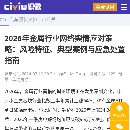
免费试用
地产
汽车
服装
文旅
上市
公关
首页
>
舆情导航
>
正文
2026年金属行业网络舆情应对策
略：风险特征、典型案例与应急处置
指南
发布时间:
2026-07-10 09:54
作者
:
MsTang
浏览次数
:
129
分
类
:
舆情导航
2026年，金属行业面临的舆论环境正在发生深刻变化。申
万小金属板块行业指数上半年累计上涨64%，稀有金属ETF
单日涨幅超4%；与此同时，铜价在2025年上涨34.34%之
后，2026年一季度电解铜均价已突破9.9万元/吨。价格的大
幅波动带来的是舆论场的急剧升温——环保督察、产能违