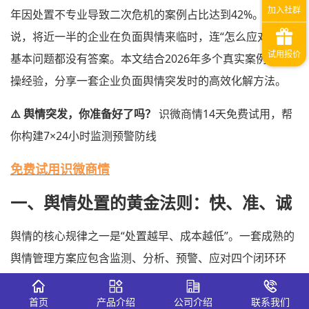
年因处置不专业导致二次危机的案例占比达到42%。换句话
说，将近一半的企业在负面舆情来临时，连“怎么应对”这个
基本问题都没有答案。本文结合2026年多个真实案例和实
操经验，分享一套企业负面舆情突发时的高效化解方法。
⚠️ 舆情突发，你准备好了吗？
识微商情14天免费试用，帮
你构建7×24小时监测预警防线
免费试用识微商情
一、舆情处置的黄金法则：快、准、诚
舆情的核心规律之一是“处置越早、成本越低”。一套成熟的
舆情管理方案应包含监测、分析、预警、应对四个闭环环
节。一旦发现负面舆情，核心原则是“快速、真诚、务实”，
坚决杜绝拖延、推诿、回避。具体到操作层面，可以拆解为
首页
产品介绍
公司介绍
联系我们