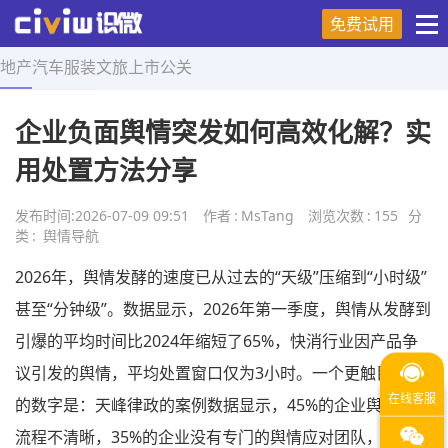
免费试用
地产
汽车
服装
文旅
上市
公关
首页
>
舆情导航
>
正文
企业负面舆情突发如何高效化解？实
用处置方法分享
发布时间:
2026-07-09 09:51
作者
:
MsTang
浏览次数
:
155
分
类
:
舆情导航
2026年，舆情发酵的速度已从过去的“天级”压缩到“小时级”
甚至“分钟级”。数据显示，2026年第一季度，舆情从发酵到
引爆的平均时间比2024年缩短了65%，快消行业因产品争
议引发的舆情，平均处置窗口仅为3小时。一个更触目惊心
的数字是：天峰律政的案例数据显示，45%的企业舆情应对
流程不清晰，35%的企业没有专门的舆情应对团队，2026