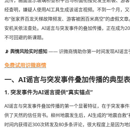
流传，画面显示玻璃桥登桥平台与桥面衔接处发生断裂、游客
经查明，嫌疑人使用AI工具生成该谣言视频。不到一个月，又
布“张家界百龙天梯故障频发、游客被困百米高空”的虚假文章
安机关依法查处。AI谣言与突发事件的叠加传播，正在成为20
不可回避的新课题。
📡 舆情风险实时感知
—— 识微商情助你第一时间发现AI谣
免费试用识微商情
一、AI谣言与突发事件叠加传播的典型
1. 突发事件为AI谣言提供“真实锚点”
AI谣言与突发事件叠加传播的第一个显著特征，在于突发事
供了天然的信任背书。柳州地震发生后，AI生成的“地震自救
时间内获得近300次转发及80多条评论，很大程度上是因为