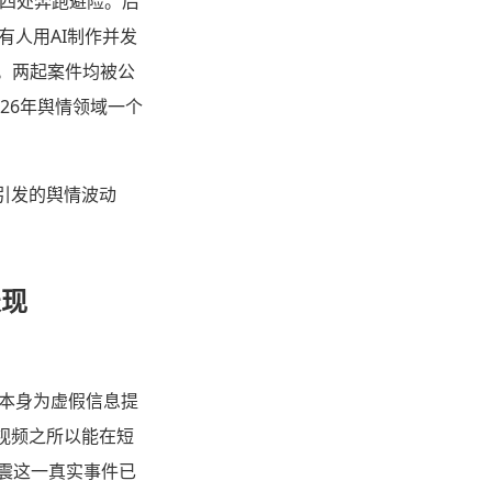
四处奔跑避险。后
有人用AI制作并发
。两起案件均被公
26年舆情领域一个
言引发的舆情波动
表现
件本身为虚假信息提
”视频之所以能在短
地震这一真实事件已