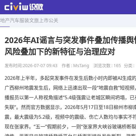
地产
汽车
服装
文旅
上市
公关
首页
>
舆情导航
>
正文
2026年AI谣言与突发事件叠加传播
风险叠加下的新特征与治理应对
发布时间:
2026-07-07 09:43
作者
:
MsTang
浏览次数
:
165
分类
:
2026年上半年，多起突发事件在发生后数小时内即被AI生成
广西柳州地震发生后，网络上迅速出现一段“地震自救”短视频
播报员以第一人称视角描述“5.4级强震让老城区瞬间坍塌，
失联”。然而官方数据显示，2026年5月17日至18日柳州市柳
震，最大震级为5.2级，视频中的震级、伤亡人数均与事实不
现在张家界。“五一”假期前夕，一则“张家界大峡谷玻璃桥断