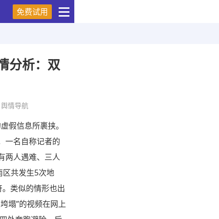
免费试用
舆情分析：双
舆情导航
的虚假信息所裹挟。
，一名自称记者的
已有两人遇难、三人
南区共发生5次地
符。类似的情形也出
裂垮塌”的视频在网上