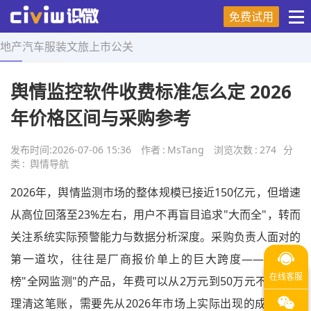
免费试用
地产
汽车
服装
文旅
上市
公关
首页
>
舆情导航
>
正文
舆情监控软件收费标准怎么定 2026
年价格区间与采购参考
发布时间:
2026-07-06 15:36
作者
:
MsTang
浏览次数
:
274
分
类
:
舆情导航
2026年，舆情监测市场的整体规模已接近150亿元，但增速
从高位回落至23%左右，用户不再盲目追求"大而全"，转而
关注系统实际预警能力与数据分析深度。采购负责人面对的
第一道坎，往往是厂商报价单上的巨大跨度——同样标
榜"全网监测"的产品，年费可以从2万元到50万元不等。要
理清这笔账，需要先从2026年市场上实际出现的成交价格