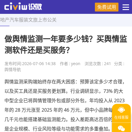
免费试用
地产
汽车
服装
文旅
上市
公关
首页
>
舆情导航
>
正文
做舆情监测一年要多少钱？买舆情监
测软件还是买服务？
发布时间:
2026-07-06 14:38
作者
:
yeon
浏览次数
:
241
分类
:
舆情导航
舆情监测采购端始终存在两大困惑：预算该定多少才合理，
以及买工具还是买服务更划算。行业调研显示，73% 的大
中型企业已将舆情管理外包或部分外包，年均投入从 2023
年的 28 万元涨至 2025 年的 46 万元，但中小品牌每年仅需
几千元也能搭建基础监测能力。投入差距高达百倍的背后，
是企业规模、行业风险等级与功能需求的多重叠加。