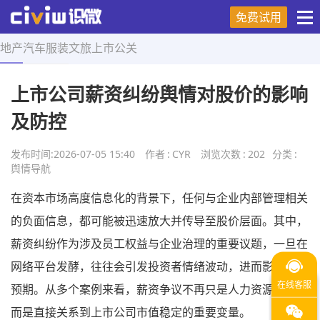
免费试用
地产
汽车
服装
文旅
上市
公关
首页
>
舆情导航
>
正文
上市公司薪资纠纷舆情对股价的影响
及防控
发布时间:
2026-07-05 15:40
作者
:
CYR
浏览次数
:
202
分类
:
舆情导航
在资本市场高度信息化的背景下，任何与企业内部管理相关
的负面信息，都可能被迅速放大并传导至股价层面。其中，
薪资纠纷作为涉及员工权益与企业治理的重要议题，一旦在
网络平台发酵，往往会引发投资者情绪波动，进而影响市场
预期。从多个案例来看，薪资争议不再只是人力资源问题，
而是直接关系到上市公司市值稳定的重要变量。