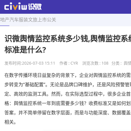
地产
汽车
服装
文旅
上市
公关
首页
>
舆情导航
>
正文
识微舆情监控系统多少钱,舆情监控系
标准是什么?
发布时间:
2026-07-03 15:11
作者
:
CYR
浏览次数
:
108
分类
:
舆
在数字传播环境日益复杂的背景下，企业对舆情监控系统的需求
步转变为“基础配置”。无论是品牌口碑维护，还是风险预警管
定、高效的监测工具。然而，在实际选型过程中，很多企业首
格：舆情监控系统一年到底需要多少钱？收费标准又是如何划
答案，并不简单停留在数字层面，而是与功能深度、数据覆盖
相关。