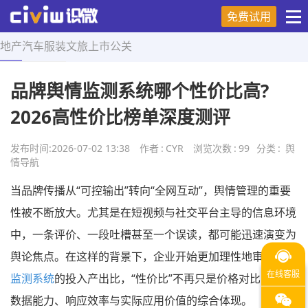
免费试用
地产
汽车
服装
文旅
上市
公关
首页
>
舆情导航
>
正文
品牌舆情监测系统哪个性价比高?
2026高性价比榜单深度测评
发布时间:
2026-07-02 13:38
作者
:
CYR
浏览次数
:
99
分类
:
舆
情导航
当品牌传播从“可控输出”转向“全网互动”，舆情管理的重要
性被不断放大。尤其是在短视频与社交平台主导的信息环境
中，一条评价、一段吐槽甚至一个误读，都可能迅速演变为
舆论焦点。在这样的背景下，企业开始更加理性地审视
舆情
监测系统
的投入产出比，“性价比”不再只是价格对比，而是
数据能力、响应效率与实际应用价值的综合体现。