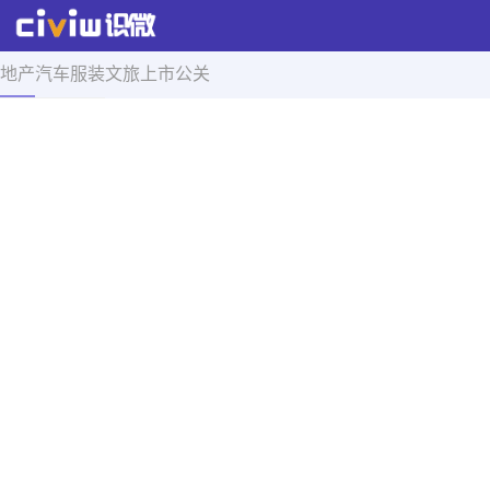
地产
汽车
服装
文旅
上市
公关
首页
>
舆情导航
>
正文