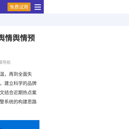
免费试用
舆情舆情预
情导航
温，再到全面失
，建立科学的品牌
文结合近期热点案
警系统的构建思路