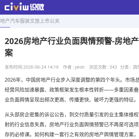
地产
汽车
服装
文旅
上市
公关
首页
>
舆情导航
>
正文
2026房地产行业负面舆情预警-房地
案
发布时间:
2026-06-24 14:16
作者
:
yeon
浏览次数
:
343
分类
:
舆
2026年，中国房地产行业步入深度调整的第四个年头。市场
经营风险加速暴露、政策框架发生根本性转折——多重因素叠
业负面舆情呈现出频次更高、传播更快、破坏力更强的特征。
从头部房企密集的诉讼公告，到交付质量引发的业主集体维权
射的行业信息失真，房地产行业负面舆情预警已不再是可选项
存的必修课。如何构建一套行之有效的房地产舆情管理方案，