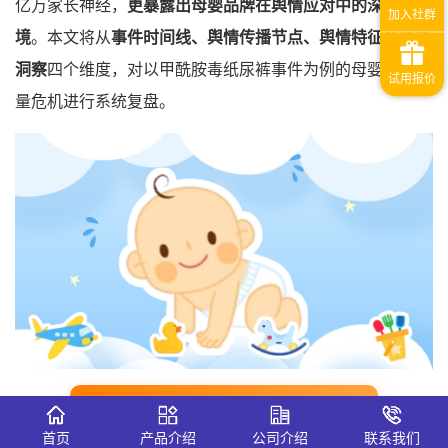
亿万家长神经，
更暴露出母婴品牌在舆情应对中的深层困
境
。本文将从
事件时间线、舆情传播节点、舆情特征及风险
洞察
四个维度，对以甲酰胺毒纸尿裤事件为例的母婴品牌质
量危机进行系统复盘。
母婴品牌舆情监测分析网站入口👈
首页
产品介绍
公司介绍
联系我们