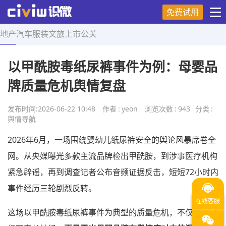
免费试用
地产
汽车
服装
文旅
上市
公关
首页
>
舆情导航
>
正文
以甲酰胺毒纸尿裤事件为例：母婴品
牌质量危机舆情复盘
发布时间:
2026-06-22 10:48
作者
:
yeon
浏览次数
:
943
分类
:
舆情导航
2026年6月，一场围绕婴幼儿纸尿裤安全的舆论风暴席卷全
网。从央媒曝光多款主流品牌检出甲酰胺，到涉事医疗机构
紧急辟谣，再到调查记者公布音频证据反击，短短72小时内
事件经历三轮剧烈反转。
这场以甲酰胺毒纸尿裤事件为典型的质量危机，不仅牵动了