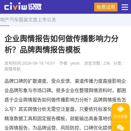
免费试用
地产
汽车
服装
文旅
上市
公关
首页
>
舆情导航
>
正文
企业舆情报告如何做传播影响力分
析？品牌舆情报告模板
发布时间:
2026-06-18 16:01
作者
:
yeon
浏览次数
:
236
分类
:
舆情导航
品牌口碑的扩散速度、受众反馈、渠道传播力度直接影响企
业品牌形象与市场口碑。很多企业在整理舆情资料时，都困
惑于企业舆情报告如何做传播影响力分析？品牌舆情报告怎
么写？其实舆情分析无需空泛复盘，只要依托标准化步骤、
精准数据工具和固定报告模板，就能输出具备落地价值的专
业舆情报告，为品牌运营、风险防控、口碑优化提供数据支