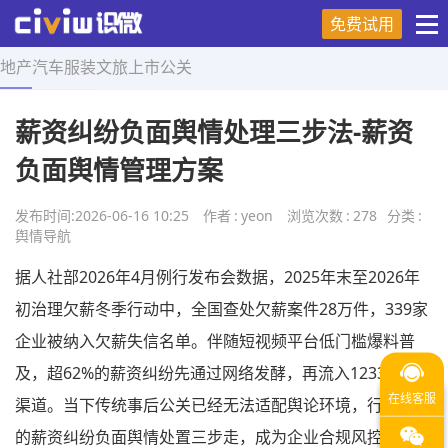
免费试用
地产
汽车
服装
文旅
上市
公关
首页
>
舆情导航
>
正文
薪资纠纷负面舆情处理三步法-薪资
负面舆情管理方案
发布时间:
2026-06-16 10:25
作者
:
yeon
浏览次数
:
278
分类
:
舆情导航
据人社部2026年4月例行发布会数据，2025年末至2026年
初治理欠薪冬季行动中，全国查处欠薪案件28万件，339家
企业被纳入欠薪失信名单。伴随短视频平台低门槛爆料普
及，超62%的薪资纠纷先通过网络发酵，再流入12333投诉
渠道。当下传统事后公关已经无法适配舆论环境，行业通用
的薪资纠纷负面舆情处置三步走，成为企业合规风控标配，