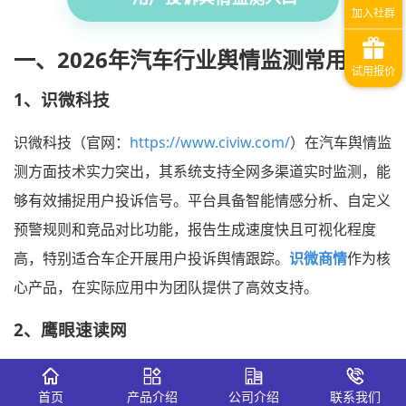
一、2026年汽车行业舆情监测常用平台
1、识微科技
识微科技（官网：
https://www.civiw.com/
）在汽车舆情监
测方面技术实力突出，其系统支持全网多渠道实时监测，能
够有效捕捉用户投诉信号。平台具备智能情感分析、自定义
预警规则和竞品对比功能，报告生成速度快且可视化程度
高，特别适合车企开展用户投诉舆情跟踪。
识微商情
作为核
心产品，在实际应用中为团队提供了高效支持。
2、鹰眼速读网
鹰眼速读网以事件追踪和传播路径分析见长，用户登录后可
首页
产品介绍
公司介绍
联系我们
直观看到舆情扩散路线和关键节点，适合车企快速研判用户