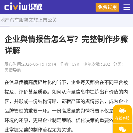
免费试用
地产
汽车
服装
文旅
上市
公关
首页
>
舆情导航
>
正文
企业舆情报告怎么写？完整制作步骤
详解
发布时间:
2026-06-15 15:14
作者
:
CYR
浏览次数
:
202
分类
:
舆情导航
在信息传播高度碎片化的当下，企业每天都会在不同平台被
提及、评价甚至质疑。如何从海量信息中提炼出有价值的内
容，并形成一份结构清晰、逻辑严谨的舆情报告，成为企业
品牌管理的重要一环。一份高质量的舆情报告不仅是对舆论
环境的还原，更是企业制定策略、优化决策的重要依据，因
此掌握完整的制作流程尤为关键。