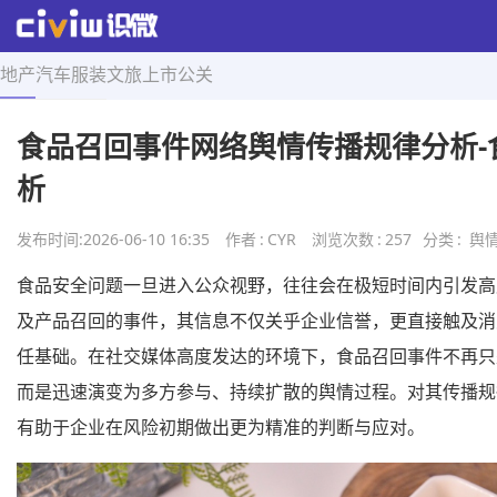
地产
汽车
服装
文旅
上市
公关
首页
>
舆情导航
>
正文
食品召回事件网络舆情传播规律分析-
析
发布时间:
2026-06-10 16:35
作者
:
CYR
浏览次数
:
257
分类
:
舆
食品安全问题一旦进入公众视野，往往会在极短时间内引发高
及产品召回的事件，其信息不仅关乎企业信誉，更直接触及消
任基础。在社交媒体高度发达的环境下，食品召回事件不再只
而是迅速演变为多方参与、持续扩散的舆情过程。对其传播规
有助于企业在风险初期做出更为精准的判断与应对。