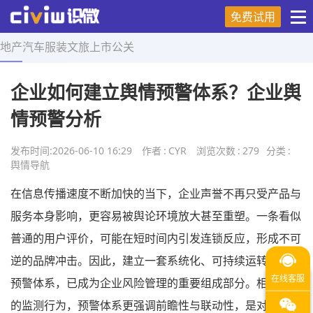
免费试用
地产
汽车
服装
文旅
上市
公关
首页
>
舆情导航
>
正文
企业如何建立舆情预警体系？企业舆
情预警分析
发布时间:
2026-06-10 16:29
作者
:
CYR
浏览次数
:
279
分类
:
舆情导航
在信息传播速度不断加快的当下，企业声誉不再只受产品与
服务本身影响，更容易被舆论环境放大甚至重塑。一条看似
普通的用户评价，可能在短时间内引发连锁反应，形成不可
逆的品牌冲击。因此，建立一套系统化、可持续运转的舆情
预警体系，已成为企业风险管理的重要组成部分。相比单一
的监测行为，预警体系更强调前瞻性与联动性，是对舆情风