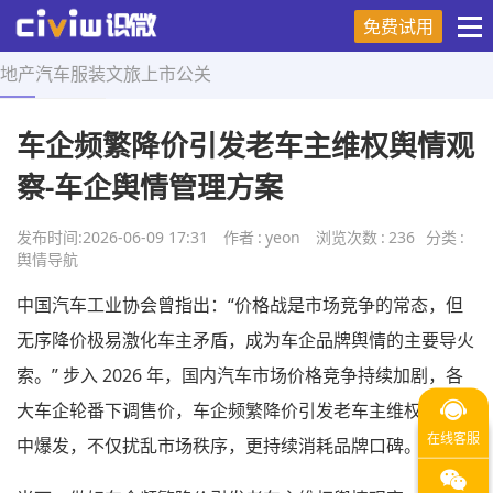
免费试用
地产
汽车
服装
文旅
上市
公关
首页
>
舆情导航
>
正文
车企频繁降价引发老车主维权舆情观
察-车企舆情管理方案
发布时间:
2026-06-09 17:31
作者
:
yeon
浏览次数
:
236
分类
:
舆情导航
中国汽车工业协会曾指出：“价格战是市场竞争的常态，但
无序降价极易激化车主矛盾，成为车企品牌舆情的主要导火
索。” 步入 2026 年，国内汽车市场价格竞争持续加剧，各
大车企轮番下调售价，车企频繁降价引发老车主维权舆情集
中爆发，不仅扰乱市场秩序，更持续消耗品牌口碑。