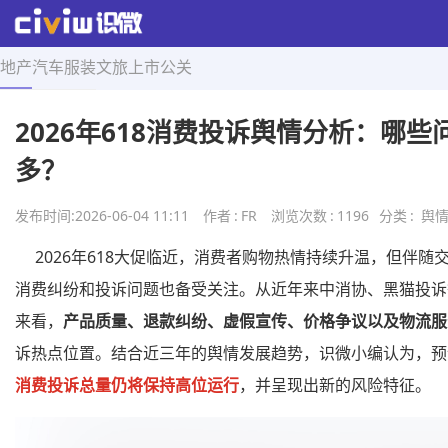
地产
汽车
服装
文旅
上市
公关
首页
>
舆情导航
>
正文
2026年618消费投诉舆情分析：哪
多？
发布时间:
2026-06-04 11:11
作者
:
FR
浏览次数
:
1196
分类
:
舆
2026年618大促临近，消费者购物热情持续升温，但伴随
消费纠纷和投诉问题也备受关注。从近年来中消协、黑猫投诉
来看，
产品质量、退款纠纷、虚假宣传、价格争议以及物流服
诉热点位置。结合近三年的舆情发展趋势，识微小编认为，预计2
消费投诉总量仍将保持高位运行
，并呈现出新的风险特征。