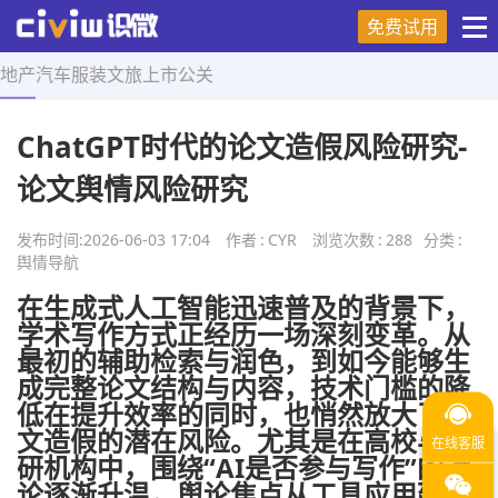
免费试用
地产
汽车
服装
文旅
上市
公关
首页
>
舆情导航
>
正文
ChatGPT时代的论文造假风险研究-
论文舆情风险研究
发布时间:
2026-06-03 17:04
作者
:
CYR
浏览次数
:
288
分类
:
舆情导航
在生成式人工智能迅速普及的背景下，
学术写作方式正经历一场深刻变革。从
最初的辅助检索与润色，到如今能够生
成完整论文结构与内容，技术门槛的降
低在提升效率的同时，也悄然放大了论
文造假的潜在风险。尤其是在高校与科
研机构中，围绕“AI是否参与写作”的讨
论逐渐升温，舆论焦点从工具应用延伸