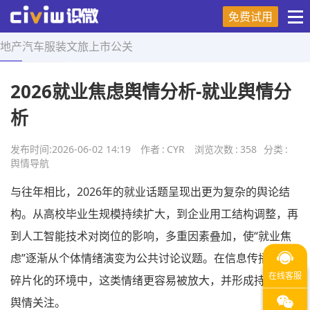
免费试用
地产
汽车
服装
文旅
上市
公关
首页
>
舆情导航
>
正文
2026就业焦虑舆情分析-就业舆情分
析
发布时间:
2026-06-02 14:19
作者
:
CYR
浏览次数
:
358
分类
:
舆情导航
与往年相比，2026年的就业话题呈现出更为复杂的舆论结
构。从高校毕业生规模持续扩大，到企业用工结构调整，再
到人工智能技术对岗位的影响，多重因素叠加，使“就业焦
虑”逐渐从个体情绪演变为公共讨论议题。在信息传播高度
碎片化的环境中，这类情绪更容易被放大，并形成持续性的
舆情关注。