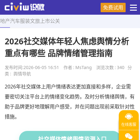
免费试用
地产
汽车
服装
文旅
上市
公关
首页
>
舆情导航
>
正文
2026社交媒体年轻人焦虑舆情分析
重点有哪些 品牌情绪管理指南
发布时间:
2026-06-05 16:51
作者
:
MsTang
浏览次数
:
340
分
类
:
舆情导航
2026年社交媒体上用户情绪表达更加直接和多样，企业需
要密切关注平台上的情绪变化趋势。及时分析情绪舆情，有
助于品牌更好地理解用户感受，并在问题出现前采取针对性
措施。
社交媒体情绪舆情监测入口