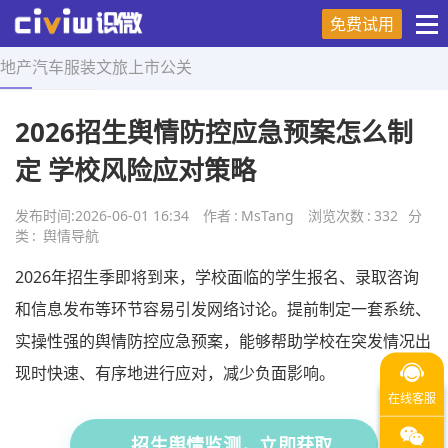
免费试用
地产
汽车
服装
文旅
上市
公关
首页
>
舆情导航
>
正文
2026招生舆情防控应急预案怎么制
定 学校风险应对策略
发布时间:
2026-06-01 16:34
作者
:
MsTang
浏览次数
:
332
分
类
:
舆情导航
2026年招生季即将到来，学校面临的学生报名、录取咨询
和信息发布等环节容易引发网络讨论。提前制定一套系统、
实操性强的舆情防控应急预案，能够帮助学校在突发情况出
现时快速、有序地进行应对，减少负面影响。
招生舆情监测，立即获取