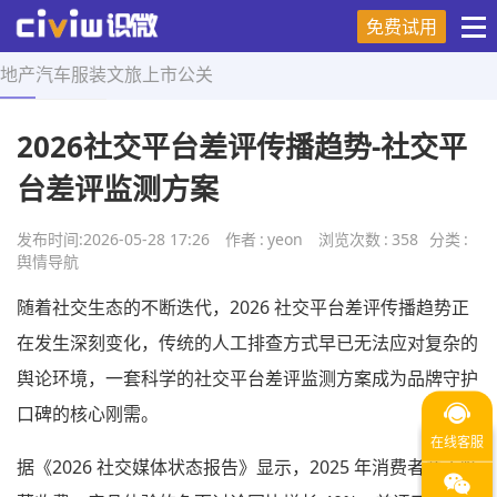
免费试用
地产
汽车
服装
文旅
上市
公关
首页
>
舆情导航
>
正文
2026社交平台差评传播趋势-社交平
台差评监测方案
发布时间:
2026-05-28 17:26
作者
:
yeon
浏览次数
:
358
分类
:
舆情导航
随着社交生态的不断迭代，2026 社交平台差评传播趋势正
在发生深刻变化，传统的人工排查方式早已无法应对复杂的
舆论环境，一套科学的社交平台差评监测方案成为品牌守护
口碑的核心刚需。
据《2026 社交媒体状态报告》显示，2025 年消费者关于隐