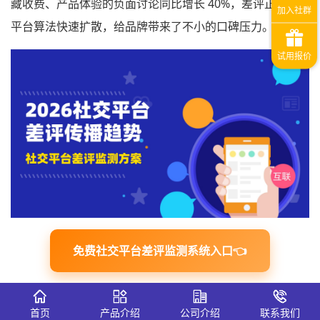
藏收费、产品体验的负面讨论同比增长 40%，差评正借助
平台算法快速扩散，给品牌带来了不小的口碑压力。
免费社交平台差评监测系统入口👈
一、2026 社交平台差评传播的三大新
趋势
首页
产品介绍
公司介绍
联系我们