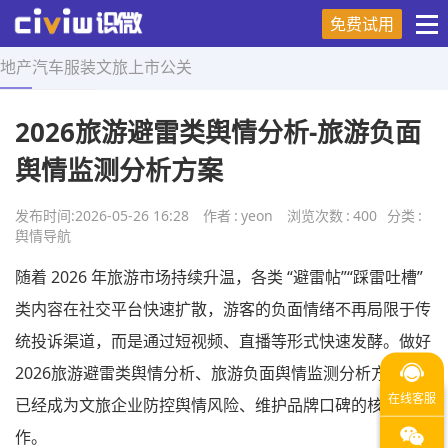
免费试用
地产
汽车
服装
文旅
上市
公关
首页
>
舆情导航
>
正文
2026旅游避雷类舆情分析-旅游负面
舆情监测分析方案
发布时间:
2026-05-26 16:28
作者
:
yeon
浏览次数
:
400
分类
:
舆情导航
随着 2026 年旅游市场持续升温，各类 “避雷帖”“踩雷吐槽”
类内容在社交平台快速扩散，游客的负面情绪不再局限于传
统投诉渠道，而是通过短视频、直播等形式快速发酵。做好
2026旅游避雷类舆情分析、旅游负面舆情监测分析方案，
已经成为文旅企业防控舆情风险、维护品牌口碑的核心工
作。