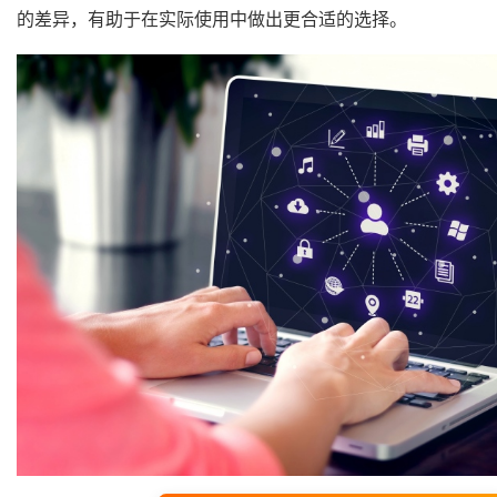
的差异，有助于在实际使用中做出更合适的选择。