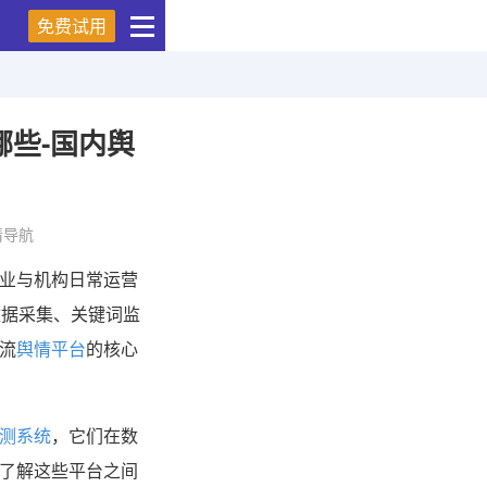
免费试用
哪些-国内舆
情导航
业与机构日常运营
数据采集、关键词监
流
舆情平台
的核心
测系统
，它们在数
了解这些平台之间