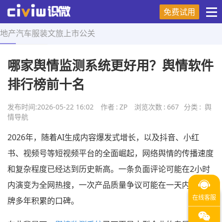
免费试用
地产
汽车
服装
文旅
上市
公关
首页
>
舆情导航
>
正文
哪家舆情监测系统更好用？舆情软件
排行榜前十名
发布时间:
2026-05-22 16:02
作者
:
ZP
浏览次数
:
667
分类
:
舆
情导航
2026年，随着AI生成内容爆发式增长，以及抖音、小红
书、视频号等短视频平台的全面崛起，网络舆情的传播速度
和复杂程度已经达到历史新高。一条负面评论可能在2小时
内演变为全网热搜，一次产品质量争议可能在一天内影响品
牌多年积累的口碑。