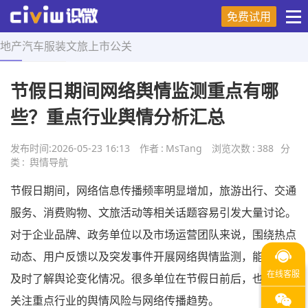
免费试用
地产
汽车
服装
文旅
上市
公关
首页
>
舆情导航
>
正文
节假日期间网络舆情监测重点有哪
些？重点行业舆情分析汇总
发布时间:
2026-05-23 16:13
作者
:
MsTang
浏览次数
:
388
分
类
:
舆情导航
节假日期间，网络信息传播频率明显增加，旅游出行、交通
服务、消费购物、文旅活动等相关话题容易引发大量讨论。
对于企业品牌、政务单位以及市场运营团队来说，围绕热点
动态、用户反馈以及突发事件开展网络舆情监测，能够帮助
及时了解舆论变化情况。很多单位在节假日前后，也会重点
关注重点行业的舆情风险与网络传播趋势。