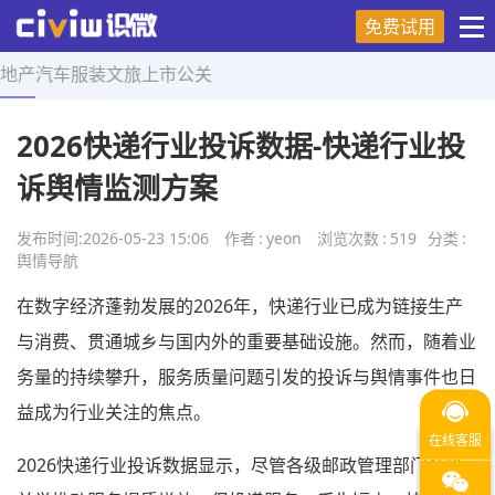
免费试用
地产
汽车
服装
文旅
上市
公关
首页
>
舆情导航
>
正文
2026快递行业投诉数据-快递行业投
诉舆情监测方案
发布时间:
2026-05-23 15:06
作者
:
yeon
浏览次数
:
519
分类
:
舆情导航
在数字经济蓬勃发展的2026年，快递行业已成为链接生产
与消费、贯通城乡与国内外的重要基础设施。然而，随着业
务量的持续攀升，服务质量问题引发的投诉与舆情事件也日
益成为行业关注的焦点。
2026快递行业投诉数据显示，尽管各级邮政管理部门多措