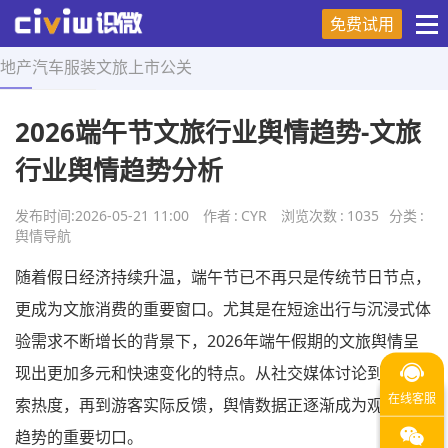
免费试用
地产
汽车
服装
文旅
上市
公关
首页
>
舆情导航
>
正文
2026端午节文旅行业舆情趋势-文旅
行业舆情趋势分析
发布时间:
2026-05-21 11:00
作者
:
CYR
浏览次数
:
1035
分类
:
舆情导航
随着假日经济持续升温，端午节已不再只是传统节日节点，
更成为文旅消费的重要窗口。尤其是在短途出行与沉浸式体
验需求不断增长的背景下，2026年端午假期的文旅舆情呈
现出更加多元和快速变化的特点。从社交媒体讨论到平台搜
索热度，再到游客实际反馈，舆情数据正逐渐成为观察行业
趋势的重要切口。