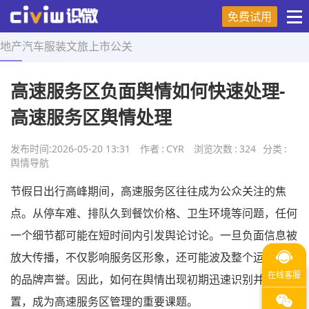
免费试用
地产
汽车
服装
文旅
上市
公关
首页
>
舆情导航
>
正文
高速服务区负面舆情如何快速处理-
高速服务区舆情处理
发布时间:
2026-05-20 13:31
作者
:
CYR
浏览次数
:
324
分类
:
舆情导航
节假日出行高峰期间，高速服务区往往成为公众关注的焦
点。从停车难、排队久到餐饮价格、卫生环境等问题，任何
一个细节都可能在短时间内引发舆论讨论。一旦负面信息被
放大传播，不仅影响服务区形象，还可能波及整个运营单位
的品牌声誉。因此，如何在舆情出现初期迅速识别并有效处
置，成为高速服务区管理的重要课题。