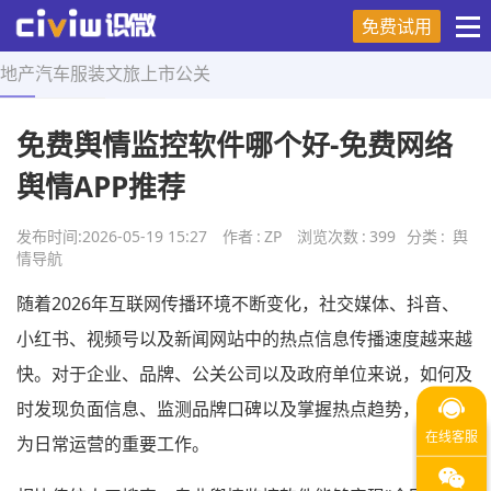
免费试用
地产
汽车
服装
文旅
上市
公关
首页
>
舆情导航
>
正文
免费舆情监控软件哪个好-免费网络
舆情APP推荐
发布时间:
2026-05-19 15:27
作者
:
ZP
浏览次数
:
399
分类
:
舆
情导航
随着2026年互联网传播环境不断变化，社交媒体、抖音、
小红书、视频号以及新闻网站中的热点信息传播速度越来越
快。对于企业、品牌、公关公司以及政府单位来说，如何及
时发现负面信息、监测品牌口碑以及掌握热点趋势，已经成
为日常运营的重要工作。