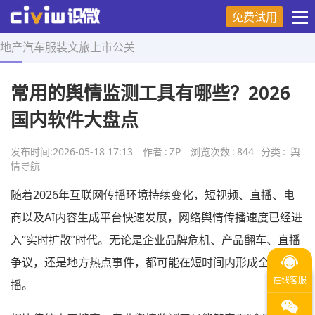
免费试用
地产
汽车
服装
文旅
上市
公关
首页
>
舆情导航
>
正文
常用的舆情监测工具有哪些？2026
国内软件大盘点
发布时间:
2026-05-18 17:13
作者
:
ZP
浏览次数
:
844
分类
:
舆
情导航
随着2026年互联网传播环境持续变化，短视频、直播、电
商以及AI内容生成平台快速发展，网络舆情传播速度已经进
入“实时扩散”时代。无论是企业品牌危机、产品翻车、直播
争议，还是地方热点事件，都可能在短时间内形成全网传
播。