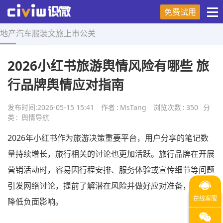
免费试用
地产
汽车
服装
文旅
上市
公关
首页
>
舆情导航
>
正文
2026小红书旅游舆情风险有哪些 旅
行品牌舆情应对指南
发布时间:
2026-05-15 15:41
作者
:
MsTang
浏览次数
:
350
分
类
:
舆情导航
2026年小红书作为旅游决策重要平台，用户分享的笔记数
量持续增长，旅行相关的讨论也更加活跃。旅行品牌在开展
营销活动时，容易因行程安排、服务体验或宣传细节等问题
引发网络讨论，提前了解潜在风险并做好应对准备，有助于
降低负面影响。