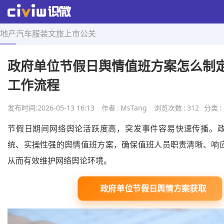
地产
汽车
服装
文旅
上市
公关
首页
>
舆情导航
>
正文
政府单位节假日舆情值班方案怎么制定 
工作流程
发布时间:
2026-05-13 16:13
作者
:
MsTang
浏览次数
:
312
分类
:
节假日期间网络舆论活跃度高，突发事件容易快速传播。
统、实操性强的舆情值班方案，确保值班人员职责清晰、响
从而有效维护网络舆论环境。
政府单位节假日舆情方案获取