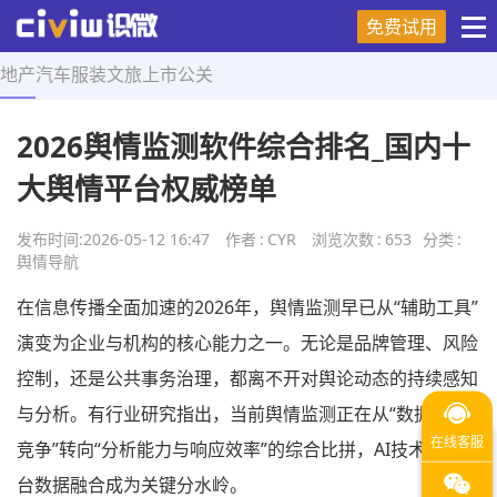
免费试用
地产
汽车
服装
文旅
上市
公关
首页
>
舆情导航
>
正文
2026舆情监测软件综合排名_国内十
大舆情平台权威榜单
发布时间:
2026-05-12 16:47
作者
:
CYR
浏览次数
:
653
分类
:
舆情导航
在信息传播全面加速的2026年，舆情监测早已从“辅助工具”
演变为企业与机构的核心能力之一。无论是品牌管理、风险
控制，还是公共事务治理，都离不开对舆论动态的持续感知
与分析。有行业研究指出，当前舆情监测正在从“数据覆盖
竞争”转向“分析能力与响应效率”的综合比拼，AI技术与多平
台数据融合成为关键分水岭。