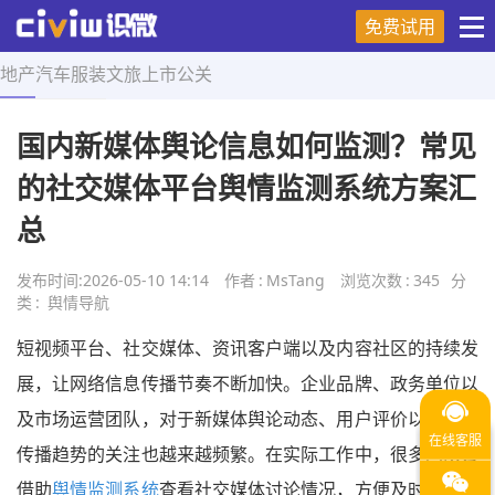
免费试用
地产
汽车
服装
文旅
上市
公关
首页
>
舆情导航
>
正文
国内新媒体舆论信息如何监测？常见
的社交媒体平台舆情监测系统方案汇
总
发布时间:
2026-05-10 14:14
作者
:
MsTang
浏览次数
:
345
分
类
:
舆情导航
短视频平台、社交媒体、资讯客户端以及内容社区的持续发
展，让网络信息传播节奏不断加快。企业品牌、政务单位以
及市场运营团队，对于新媒体舆论动态、用户评价以及热点
传播趋势的关注也越来越频繁。在实际工作中，很多团队会
借助
舆情监测系统
查看社交媒体讨论情况，方便及时了解网