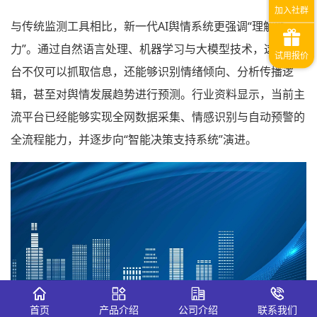
与传统监测工具相比，新一代AI舆情系统更强调“理解能
力”。通过自然语言处理、机器学习与大模型技术，这类平
台不仅可以抓取信息，还能够识别情绪倾向、分析传播逻
辑，甚至对舆情发展趋势进行预测。行业资料显示，当前主
流平台已经能够实现全网数据采集、情感识别与自动预警的
全流程能力，并逐步向“智能决策支持系统”演进。
首页
产品介绍
公司介绍
联系我们