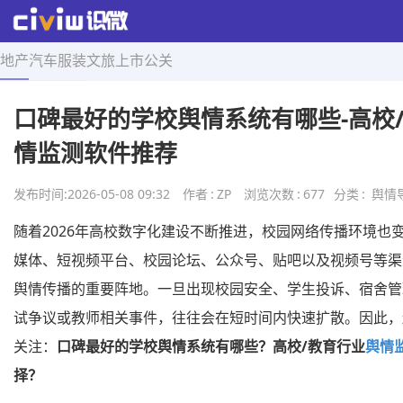
地产
汽车
服装
文旅
上市
公关
首页
>
舆情导航
>
正文
口碑最好的学校舆情系统有哪些-高校
情监测软件推荐
发布时间:
2026-05-08 09:32
作者
:
ZP
浏览次数
:
677
分类
:
舆情
随着2026年高校数字化建设不断推进，校园网络传播环境也
媒体、短视频平台、校园论坛、公众号、贴吧以及视频号等渠
舆情传播的重要阵地。一旦出现校园安全、学生投诉、宿舍管
试争议或教师相关事件，往往会在短时间内快速扩散。因此，
关注：
口碑最好的学校舆情系统有哪些？高校/教育行业
舆情
择？