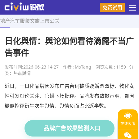
免费试用
地产
汽车
服装
文旅
上市
公关
首页
>
热点舆情
>
正文
日化舆情：舆论如何看待滴露不当广
告事件
发布时间:
2026-06-23 14:27
作者
:
MsTang
浏览次数
:
1159
分
类
:
热点舆情
近日，一日化品牌因发布广告台词被质疑婚恋双标、物化女
性引发舆论关注、官媒下场批评。品牌发布致歉声明，却因
疑似控评衍生次生舆情，舆情负面占比近半数。
品牌广告效果监测入口