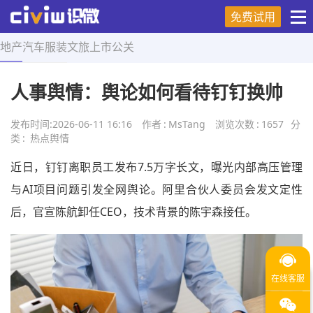
免费试用
地产
汽车
服装
文旅
上市
公关
首页
>
热点舆情
>
正文
人事舆情：舆论如何看待钉钉换帅
发布时间:
2026-06-11 16:16
作者
:
MsTang
浏览次数
:
1657
分
类
:
热点舆情
近日，钉钉离职员工发布7.5万字长文，曝光内部高压管理
与AI项目问题引发全网舆论。阿里合伙人委员会发文定性
后，官宣陈航卸任CEO，技术背景的陈宇森接任。