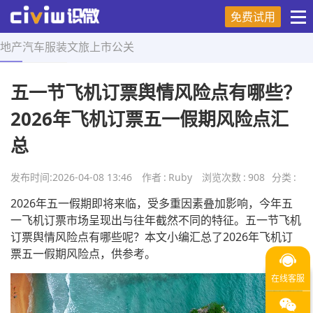
免费试用
地产
汽车
服装
文旅
上市
公关
首页
>
营销技巧
>
正文
五一节飞机订票舆情风险点有哪些？
2026年飞机订票五一假期风险点汇
总
发布时间:
2026-04-08 13:46
作者
:
Ruby
浏览次数
:
908
分类
:
2026年五一假期即将来临，受多重因素叠加影响，今年五
一飞机订票市场呈现出与往年截然不同的特征。五一节飞机
订票舆情风险点有哪些呢？本文小编汇总了2026年飞机订
票五一假期风险点，供参考。