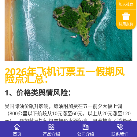
2026年飞机订票五一假期风
险点汇总：
1、价格类舆情风险：
受国际油价飙升影响，燃油附加费在五一前夕大幅上调
（800公里以下航段从10元涨至60元，以上从20元涨至120
元），叠加节日期间机票裸价水涨船高，显著推高了消费者
出行成本。社交平台上“骂机票贵”“反杀大数据杀熟”等话题
首页
产品介绍
公司介绍
联系我们
频繁登上热搜。OTA平台长期因价格差异问题遭投诉，同一