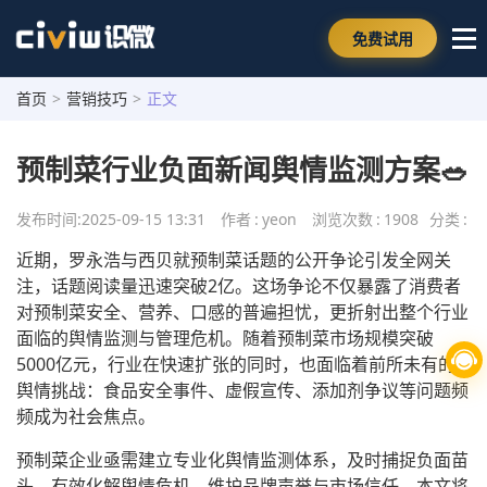
免费试用
首页
>
营销技巧
>
正文
预制菜行业负面新闻舆情监测方案🥗
发布时间:
2025-09-15 13:31
作者
:
yeon
浏览次数
:
1908
分类
:
近期，罗永浩与西贝就预制菜话题的公开争论引发全网关
注，话题阅读量迅速突破2亿。这场争论不仅暴露了消费者
对预制菜安全、营养、口感的普遍担忧，更折射出整个行业
面临的舆情监测与管理危机。随着预制菜市场规模突破
5000亿元，行业在快速扩张的同时，也面临着前所未有的
舆情挑战：食品安全事件、虚假宣传、添加剂争议等问题频
频成为社会焦点。
预制菜企业亟需建立专业化舆情监测体系，及时捕捉负面苗
头，有效化解舆情危机，维护品牌声誉与市场信任。本文将