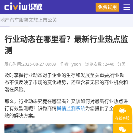
免费试用
地产
汽车
服装
文旅
上市
公关
首页
>
营销技巧
>
正文
行业动态在哪里看？最新行业热点监
测
发布时间:
2025-08-27 09:09
作者
:
yeon
浏览次数
:
2440
分类
:
及时掌握行业动态对于企业的生存和发展至关重要,行业动
态不仅反映了市场的变化趋势，还蕴含着无限的商业机会和
潜在风险。
那么，行业动态究竟在哪里看？又该如何对最新行业热点进
行有效监测呢？识微商情
舆情监测系统
为您提供了全面且高
效的解决方案。