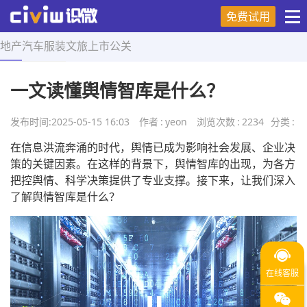
免费试用
地产
汽车
服装
文旅
上市
公关
首页
>
营销技巧
>
正文
一文读懂舆情智库是什么？
发布时间:
2025-05-15 16:03
作者
:
yeon
浏览次数
:
2234
分类
:
在信息洪流奔涌的时代，舆情已成为影响社会发展、企业决
策的关键因素。在这样的背景下，舆情智库的出现，为各方
把控舆情、科学决策提供了专业支撑。接下来，让我们深入
了解舆情智库是什么？